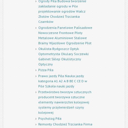
Ogrody Piła Budowa tworzenie
zakładanie ogrodu w Pile
projektowanie ogrodów Wałcz
Złotów Chodzież Trzcianka
Czarnków
Ogrodzenia Panelowe Palisadowe
Nowoczesne Frontowe Płoty
Metalowe Aluminiowe Stalowe
Bramy Wjazdowe Ogrodzenie Płot
Okulista Bydgoszcz Optyk
Optometrysta Okulary Soczewki
Gabinet Sklep Okulistyczny
Optyczny
Pizza Piła
Prawo jazdy Piła Nauka jazdy
kategoria A1 A2 A B BE C CE D‎ w
Pile Szkoła nauki jazdy
Przetwórstwo tworzyw sztucznych
producent tworzywa sztuczne
elementy nawierzchni kolejowej
systemy przytwierdzeń szyny
kolejowej
Psycholog Piła
Remonty Chodzież Trzcianka Firma