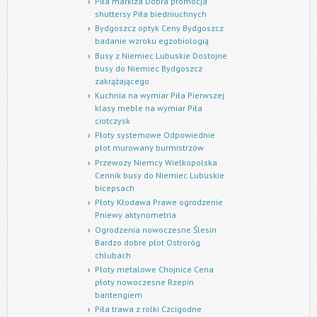
Piła markiza Dobra promocja
shuttersy Piła biedniuchnych
Bydgoszcz optyk Ceny Bydgoszcz
badanie wzroku egzobiologią
Busy z Niemiec Lubuskie Dostojne
busy do Niemiec Bydgoszcz
zakrążającego
Kuchnia na wymiar Piła Pierwszej
klasy meble na wymiar Piła
ciotczysk
Płoty systemowe Odpowiednie
płot murowany burmistrzów
Przewozy Niemcy Wielkopolska
Cennik busy do Niemiec Lubuskie
bicepsach
Płoty Kłodawa Prawe ogrodzenie
Pniewy aktynometria
Ogrodzenia nowoczesne Ślesin
Bardzo dobre płot Ostroróg
chlubach
Płoty metalowe Chojnice Cena
płoty nowoczesne Rzepin
bantengiem
Piła trawa z rolki Czcigodne