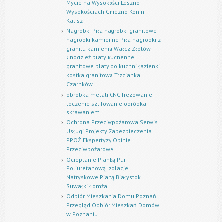
Mycie na Wysokości Leszno
Wysokościach Gniezno Konin
Kalisz
Nagrobki Piła nagrobki granitowe
nagrobki kamienne Piła nagrobki z
granitu kamienia Wałcz Złotów
Chodzież blaty kuchenne
granitowe blaty do kuchni łazienki
kostka granitowa Trzcianka
Czarnków
obróbka metali CNC frezowanie
toczenie szlifowanie obróbka
skrawaniem
Ochrona Przeciwpożarowa Serwis
Usługi Projekty Zabezpieczenia
PPOŻ Ekspertyzy Opinie
Przeciwpożarowe
Ocieplanie Pianką Pur
Poliuretanową Izolacje
Natryskowe Pianą Białystok
Suwałki Łomża
Odbiór Mieszkania Domu Poznań
Przegląd Odbiór Mieszkań Domów
w Poznaniu