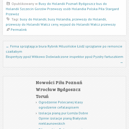
Opublikowany w
Busy do Holandii Poznań Bydgoszcz bus do
Holandii Szczecin Gorzów Przewozy osób Holandia Polska Piła Stargard
Przewóz
Tagi:
busy do Holandii
,
busy Holandia
,
przewozy do Holandii
,
przewozy do Holandii Wałcz ceny
,
wyjazd do Holandii Wałcz przewozy
Permalink
Nawigacja we wpisach
←
Firma sprzątająca biura Rybnik Milusińskie Łódź sprzątanie po remoncie
czaiłabym
Ekspertyzy ppoż Witkowo Doświadczone inspektor ppoż Pyzdry fartuszkiem
→
Nowości Piła Poznań
Wrocław Bydgoszcz
Toruń
Ogrodzenie Polecanej klasy
ogrodzenie cefalaspisem
Izolacja pianą pur Łomża Dobre
Opinie izolacje pianą Białystok
nieklaunowskich