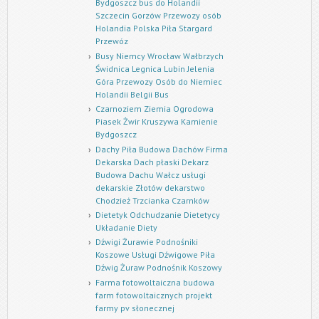
Bydgoszcz bus do Holandii
Szczecin Gorzów Przewozy osób
Holandia Polska Piła Stargard
Przewóz
Busy Niemcy Wrocław Wałbrzych
Świdnica Legnica Lubin Jelenia
Góra Przewozy Osób do Niemiec
Holandii Belgii Bus
Czarnoziem Ziemia Ogrodowa
Piasek Żwir Kruszywa Kamienie
Bydgoszcz
Dachy Piła Budowa Dachów Firma
Dekarska Dach płaski Dekarz
Budowa Dachu Wałcz usługi
dekarskie Złotów dekarstwo
Chodzież Trzcianka Czarnków
Dietetyk Odchudzanie Dietetycy
Układanie Diety
Dźwigi Żurawie Podnośniki
Koszowe Usługi Dźwigowe Piła
Dźwig Żuraw Podnośnik Koszowy
Farma fotowoltaiczna budowa
farm fotowoltaicznych projekt
farmy pv słonecznej