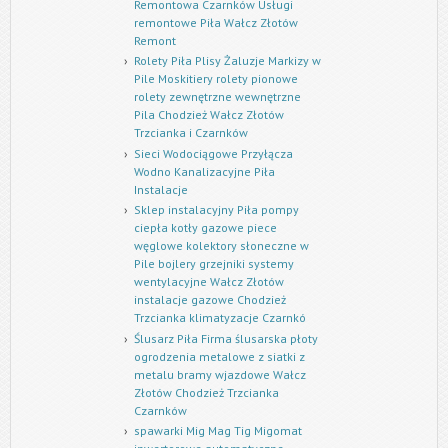
Remontowa Czarnków Usługi
remontowe Piła Wałcz Złotów
Remont
Rolety Piła Plisy Żaluzje Markizy w
Pile Moskitiery rolety pionowe
rolety zewnętrzne wewnętrzne
Pila Chodzież Wałcz Złotów
Trzcianka i Czarnków
Sieci Wodociągowe Przyłącza
Wodno Kanalizacyjne Piła
Instalacje
Sklep instalacyjny Piła pompy
ciepła kotły gazowe piece
węglowe kolektory słoneczne w
Pile bojlery grzejniki systemy
wentylacyjne Wałcz Złotów
instalacje gazowe Chodzież
Trzcianka klimatyzacje Czarnkó
Ślusarz Piła Firma ślusarska płoty
ogrodzenia metalowe z siatki z
metalu bramy wjazdowe Wałcz
Złotów Chodzież Trzcianka
Czarnków
spawarki Mig Mag Tig Migomat